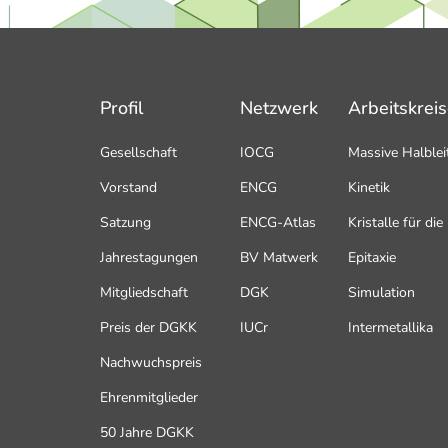
Profil
Netzwerk
Arbeitskrei
Gesellschaft
IOCG
Massive Halblei
Vorstand
ENCG
Kinetik
Satzung
ENCG-Atlas
Kristalle für di
Jahrestagungen
BV Matwerk
Epitaxie
Mitgliedschaft
DGK
Simulation
Preis der DGKK
IUCr
Intermetallika
Nachwuchspreis
Ehrenmitglieder
50 Jahre DGKK