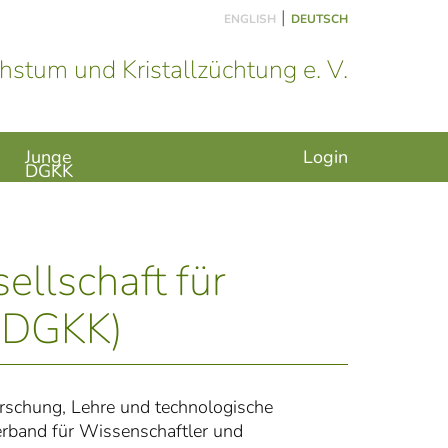
|
ENGLISH
DEUTSCH
hstum und Kristallzüchtung e. V.
Junge
Login
DGKK
llschaft für
 (DGKK)
rschung, Lehre und technologische
verband für Wissenschaftler und